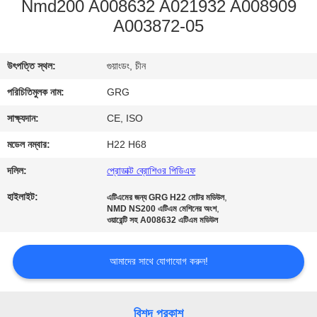
Nmd200 A008632 A021932 A008909
নিয়ন্ত্রণ
A003872-05
যোগাযোগ
উৎপত্তি স্থল:
গুয়াংডং, চীন
করুন
পরিচিতিমুলক নাম:
GRG
সাক্ষ্যদান:
CE, ISO
খবর
মডেল নম্বার:
H22 H68
উদ্ধৃতির
দলিল:
প্রোডাক্ট ব্রোশিওর পিডিএফ
জন্য
হাইলাইট:
,
এটিএমের জন্য GRG H22 মোটর মডিউল
,
NMD NS200 এটিএম মেশিনের অংশ
আবেদন
ওয়ারেন্টি সহ A008632 এটিএম মডিউল
সাইট
আমাদের সাথে যোগাযোগ করুন!
ম্যাপ
বিশদ প্রকাশ