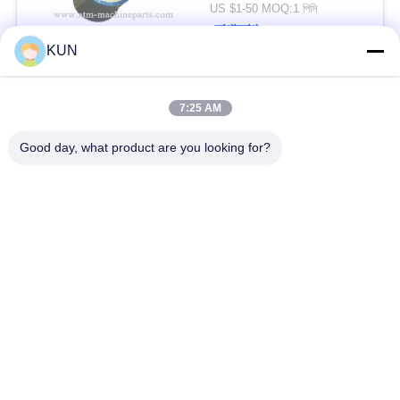
US $1-50 MOQ:1 পিসি
যোগাযোগ
KUN
সব
7:25 AM
Good day, what product are you looking for?
এটিএম মেশিন পার্টস
NCR এটিএম অংশ
Wincor Nixdorf এটিএম
Diebold এটিএম অংশ
পার্টস
এনএমডি এটিএম অংশ
হিটাচি এটিএম পার্টস
Hyosung এটিএম অংশ
ফুজিৎসু এটিএম পার্টস