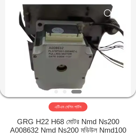
GSM
International
Trade
Co.,Ltd..
All
Rights
Reserved.
বাড়ি
পণ্য
আমাদের
সম্পর্কে
কারখানা
এটিএম মেশিন পার্টস
ভ্রমণ
GRG H22 H68 মোটর Nmd Ns200
মান
A008632 Nmd Ns200 মডিউল Nmd100