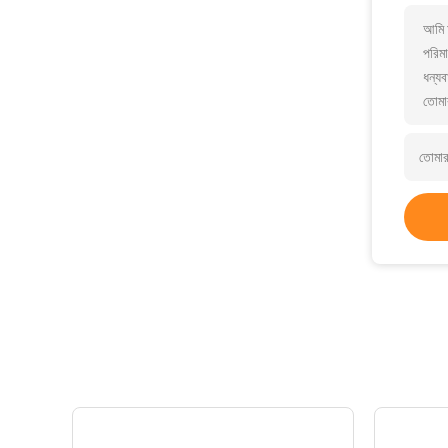
আমি 
পরিমা
ধন্যব
তোমা