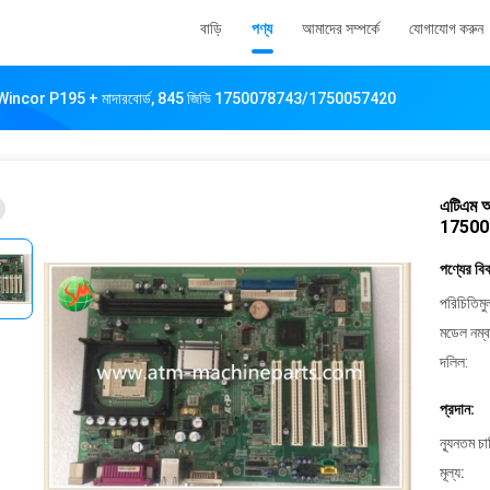
বাড়ি
পণ্য
আমাদের সম্পর্কে
যোগাযোগ করুন
Wincor P195 + মাদারবোর্ড, 845 জিভি 1750078743/1750057420
এটিএম 
17500
পণ্যের বি
পরিচিতিমু
মডেল নম্ব
দলিল:
প্রদান:
ন্যূনতম চ
মূল্য: