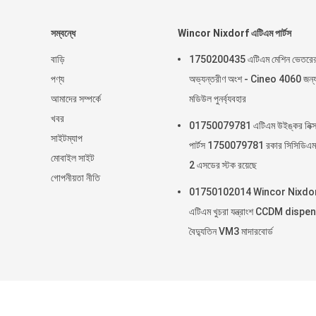
সম্বন্ধে
Wincor Nixdorf এটিএম পার্টস
বাড়ি
1750200435 এটিএম মেশিন ভেতরে
পণ্য
অভ্যন্তরীণ অংশ - Cineo 4060 জন্
আমাদের সম্পর্কে
মডিউল পুনর্ব্যবহার
খবর
01750079781 এটিএম উইঙ্কর নিক্সড
সাইটম্যাপ
পার্টস 1750079781 রকার সিসিডিএম
মোবাইল সাইট
2 এসডের স্টক রয়েছে
গোপনীয়তা নীতি
01750102014 Wincor Nixdo
এটিএম খুচরা যন্ত্রাংশ CCDM dispe
বৈদ্যুতিন VM3 মাদারবোর্ড
চীন ভাল গুণ এটিএ