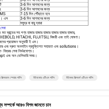
টি
3-6 দিন আগমনের জন্য
x
3-6 দিন আগমনের জন্য
EMS
7-15 দিন পৌঁছাতে হবে
ি। এস
3-6 দিন আগমনের জন্য
সমুদ্র বা বায়ু দ্বারা
সেবা
ং মত ব্রান্ডের সহ পণ্য হাজার হাজার হাজার হাজার হাজার হাজার,
IEBOLD, HITACHI, FUJITSU, বিজয়ী এবং তাই ঘোষণা।
হকদের প্রয়োজন অনুযায়ী ই এম।
দার এবং দ্রুত অনলাইন প্রযুক্তিগত সহায়তা এবং sollutions।
 বিক্রয় সেবা নির্ভরযোগ্য।
pt এবং অন ডেলিভারি সময়।
নিক্সডরফ স্পেয়ার পার্টস
উইনকোর এটিএম পার্টস
উইনকর নিক্সডর্ফ এটিএম পার্টস
য সম্পর্কে আরও বিশদ জানতে চান