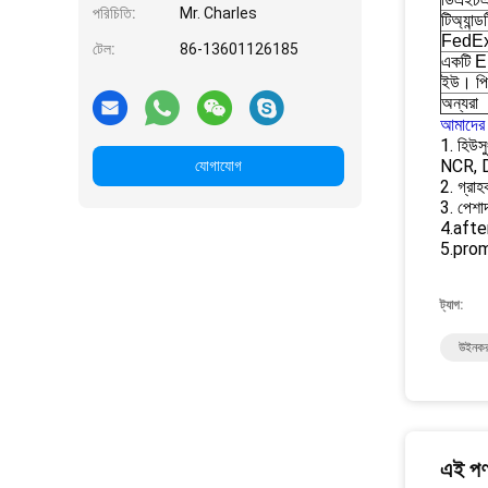
পরিচিতি:
Mr. Charles
টিঅ্যান্ড
FedE
টেল:
86-13601126185
একটি 
ইউ। প
অন্যরা
আমাদের 
1. হিউসু
NCR, D
যোগাযোগ
2. গ্রা
3. পেশা
4.after-
5.prom
ট্যাগ:
উইনকর 
এই পণ্