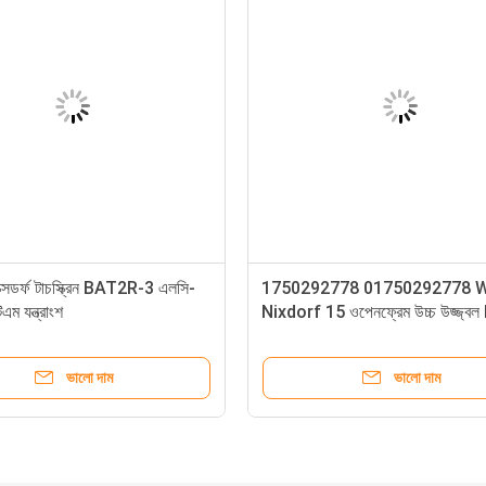
্সডর্ফ টাচস্ক্রিন BAT2R-3 এলসি-
1750292778 01750292778 W
এম যন্ত্রাংশ
Nixdorf 15 ওপেনফ্রেম উচ্চ উজ্জ্ব
ডিসপ্লে ATM মেশিনের যন্ত্রাংশ
ভালো দাম
ভালো দাম