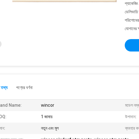
প্যাকেজিং
ডেলিভারি 
পরিশোধের 
যোগানের ক
 তথ্য
পণ্যের বর্ণনা
rand Name:
wincor
মডেল নম্ব
OQ:
1 জামায়
উপাদান:
মান:
নতুন এবং মূল
ব্যবহার ক