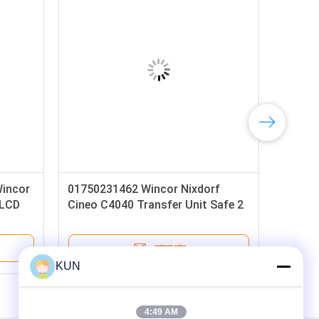
incor
01750231462 Wincor Nixdorf
017
ল LCD
Cineo C4040 Transfer Unit Safe 2
RM3
Crs ATS ATM Machine Parts
Die
ভালো দাম
KUN
4:49 AM