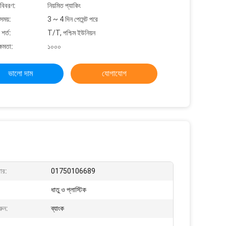
 বিবরণ:
নিয়মিত প্যাকিং
সময়:
3 ~ 4 দিন পেমেন্ট পরে
শর্ত:
T/T, পশ্চিম ইউনিয়ন
্ষমতা:
১০০০
ভালো দাম
যোগাযোগ
ার:
01750106689
ধাতু ও প্লাস্টিক
রুন:
ব্যাংক