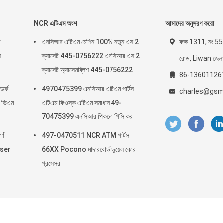
NCR এটিএম অংশ
আমাদের অনুসরণ করো
র
এনসিআর এটিএম মেশিন 100% নতুন এস 2
কক্ষ 1311, নং 555
য
ক্যাসেট 445-0756222 এনসিআর এস 2
রোড, Liwan জেলা, গ
ক্যাসেট অ্যাসেমব্লিশ 445-0756222
86-13601126
র্ফ
4970475399 এনসিআর এটিএম পার্টস
charles@gsm
 ভিএম
এটিএম কিওস্ক এটিএম সমাধান 49-
70475399 এনসিআর পিকনো পিসি কর
rf
497-0470511 NCR ATM পার্টস
nser
66XX Pocono মাদারবোর্ড ডুয়েল কোর
প্রসেসর
ম মেশিন পার্টস সরবরাহকারী. © 2014 - 2026 GSM International Trade Co.,Ltd.. All