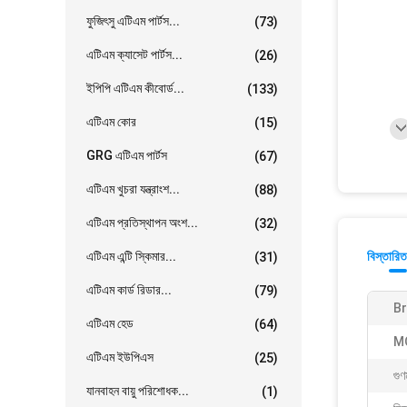
ফুজিৎসু এটিএম পার্টস...
(73)
এটিএম ক্যাসেট পার্টস...
(26)
ইপিপি এটিএম কীবোর্ড...
(133)
এটিএম কোর
(15)
GRG এটিএম পার্টস
(67)
এটিএম খুচরা যন্ত্রাংশ...
(88)
এটিএম প্রতিস্থাপন অংশ...
(32)
এটিএম এন্টি স্কিমার...
বিস্তারিত
(31)
এটিএম কার্ড রিডার...
(79)
B
এটিএম হেড
(64)
M
এটিএম ইউপিএস
(25)
গুণ
যানবাহন বায়ু পরিশোধক...
(1)