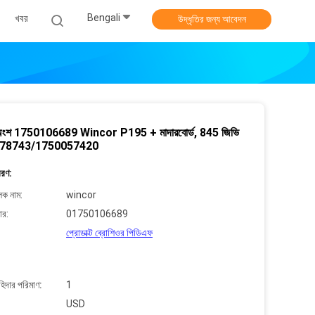
Bengali
খবর
উদ্ধৃতির জন্য আবেদন
অংশ 1750106689 Wincor P195 + মাদারবোর্ড, 845 জিভি
78743/1750057420
বরণ:
লক নাম:
wincor
ার:
01750106689
প্রোডাক্ট ব্রোশিওর পিডিএফ
াহিদার পরিমাণ:
1
USD