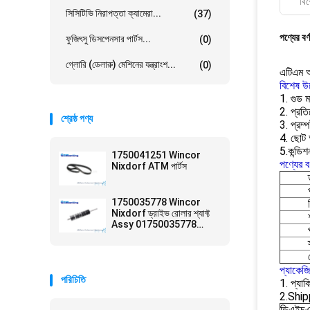
বিশ
সিসিটিভি নিরাপত্তা ক্যামেরা...
(37)
পণ্যের বর্
ফুজিৎসু ডিসপেনসার পার্টস...
(0)
গ্লোরি (ডেলারু) মেশিনের যন্ত্রাংশ...
(0)
এটিএম
বিশেষ উ
1. গুড ম
2. প্রত
শ্রেষ্ঠ পণ্য
3. প্রম্
4. ছোট
5.কন্ডিশ
1750041251 Wincor
পণ্যের বর
Nixdorf ATM পার্টস
1750035778 Wincor
Nixdorf ড্রাইভ রোলার শ্যাফ্ট
Assy 01750035778
ATM Parts
প্যাকেজ
পরিচিতি
1. প্যাকি
2.Ship
ডিএইচ