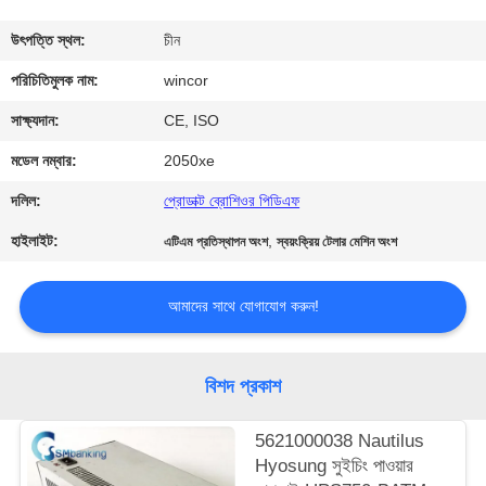
নিয়ন্ত্রণ
উৎপত্তি স্থল:
চীন
যোগাযোগ
পরিচিতিমুলক নাম:
wincor
করুন
সাক্ষ্যদান:
CE, ISO
মডেল নম্বার:
2050xe
খবর
দলিল:
প্রোডাক্ট ব্রোশিওর পিডিএফ
হাইলাইট:
,
এটিএম প্রতিস্থাপন অংশ
স্বয়ংক্রিয় টেলার মেশিন অংশ
উদ্ধৃতির
জন্য
আমাদের সাথে যোগাযোগ করুন!
আবেদন
বিশদ প্রকাশ
সাইট
ম্যাপ
5621000038 Nautilus
Hyosung সুইচিং পাওয়ার