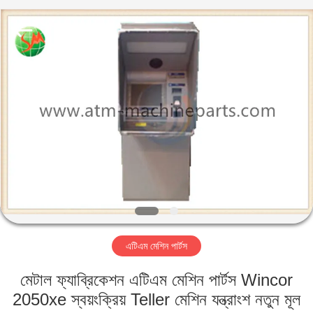
GSM
International
Trade
Co.,Ltd..
All
Rights
Reserved.
বাড়ি
পণ্য
আমাদের
সম্পর্কে
কারখানা
এটিএম মেশিন পার্টস
ভ্রমণ
মেটাল ফ্যাব্রিকেশন এটিএম মেশিন পার্টস Wincor
মান
2050xe স্বয়ংক্রিয় Teller মেশিন যন্ত্রাংশ নতুন মূল