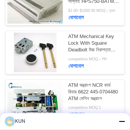
সাপ্লাই HPS750-BATMIC
PRIVACY
ATM অংশ
$1.00~$1000.00 MOQ:১ টুকরা
POLICY
যোগাযোগ
ATM Mechanical Key
Lock With Square
Deadbolt উচ্চ নিরাপত্তা
ATM মেশিন
competitive MOQ:১ পিসি
যোগাযোগ
ATM যন্ত্রাংশ NCR কার্ড
রিডার 6622 445-0704480
ATM মেশিন যন্ত্রাংশ
competitive MOQ:1
যোগাযোগ
KUN