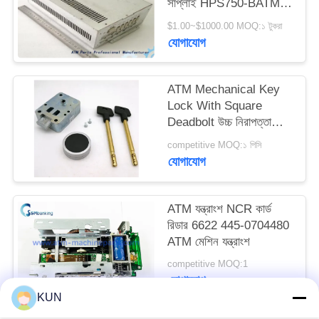
সাপ্লাই HPS750-BATMIC
PRIVACY
ATM অংশ
$1.00~$1000.00 MOQ:১ টুকরা
POLICY
যোগাযোগ
ATM Mechanical Key
Lock With Square
Deadbolt উচ্চ নিরাপত্তা
ATM মেশিন
competitive MOQ:১ পিসি
যোগাযোগ
ATM যন্ত্রাংশ NCR কার্ড
রিডার 6622 445-0704480
ATM মেশিন যন্ত্রাংশ
competitive MOQ:1
যোগাযোগ
KUN