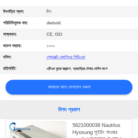
নিয়ন্ত্রণ
উৎপত্তি স্থল:
চীন
যোগাযোগ
পরিচিতিমুলক নাম:
diebold
করুন
সাক্ষ্যদান:
CE, ISO
মডেল নম্বার:
১০০০
খবর
দলিল:
প্রোডাক্ট ব্রোশিওর পিডিএফ
হাইলাইট:
,
এটিএম খুচরা যন্ত্রাংশ
স্বয়ংক্রিয় টেলার মেশিন অংশ
উদ্ধৃতির
জন্য
আমাদের সাথে যোগাযোগ করুন!
আবেদন
বিশদ প্রকাশ
সাইট
ম্যাপ
5621000038 Nautilus
Hyosung সুইচিং পাওয়ার