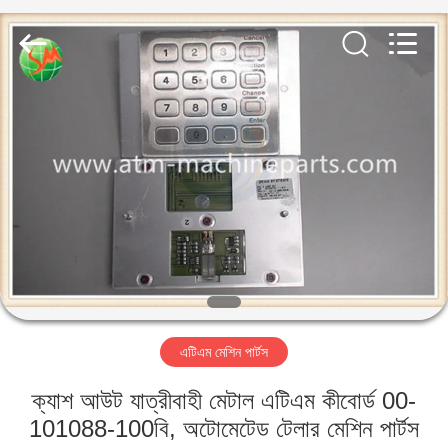
GSM
International
Trade
Co.,Ltd..
All
Rights
Reserved.
বাড়ি
পণ্য
আমাদের
সম্পর্কে
কারখানা
এটিএম মেশিন পার্টস
ভ্রমণ
ক্যাশ আউট যাত্রীবাহী মেটাল এটিএম কীবোর্ড 00-
মান
101088-100বি, অটোমেটেড টেলার মেশিন পার্টস