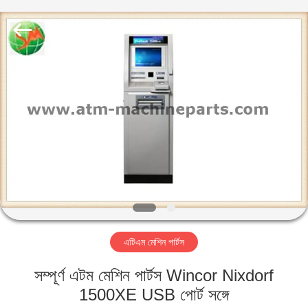
GSM
International
Trade
Co.,Ltd..
All
Rights
Reserved.
বাড়ি
পণ্য
আমাদের
সম্পর্কে
কারখানা
এটিএম মেশিন পার্টস
ভ্রমণ
সম্পূর্ণ এটম মেশিন পার্টস Wincor Nixdorf
মান
1500XE USB পোর্ট সঙ্গে