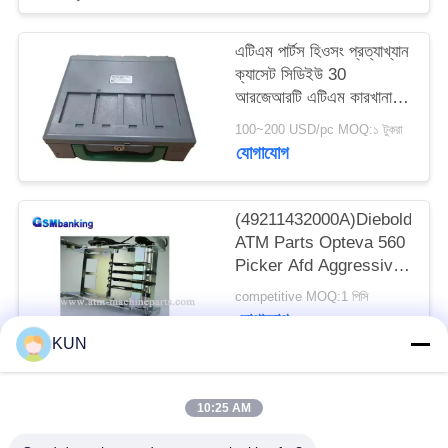
PRIVACY
POLICY
এটিএম পার্টস হিওসং প্রত্যাখ্যান
ক্যাসেট সিডিইউ 30
আরজেআরটি এটিএম কারখানা
7430006165
100~200 USD/pc MOQ:১ টুকরা
S7430006165
যোগাযোগ
(49211432000A)Diebold
ATM Parts Opteva 560
Picker Afd Aggressive
(49211432000A)
competitive MOQ:1 পিসি
যোগাযোগ
KUN
সব
10:25 AM